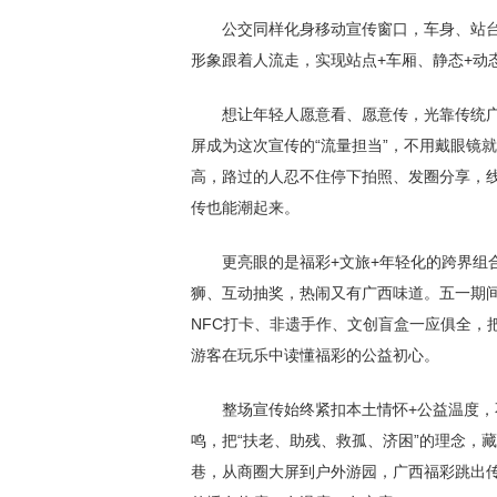
公交同样化身移动宣传窗口，车身、站台同
形象跟着人流走，实现站点+车厢、静态+动
想让年轻人愿意看、愿意传，光靠传统广告
屏成为这次宣传的“流量担当”，不用戴眼镜
高，路过的人忍不住停下拍照、发圈分享，
传也能潮起来。
更亮眼的是福彩+文旅+年轻化的跨界组合
狮、互动抽奖，热闹又有广西味道。五一期间
NFC打卡、非遗手作、文创盲盒一应俱全，
游客在玩乐中读懂福彩的公益初心。
整场宣传始终紧扣本土情怀+公益温度，不
鸣，把“扶老、助残、救孤、济困”的理念，
巷，从商圈大屏到户外游园，广西福彩跳出