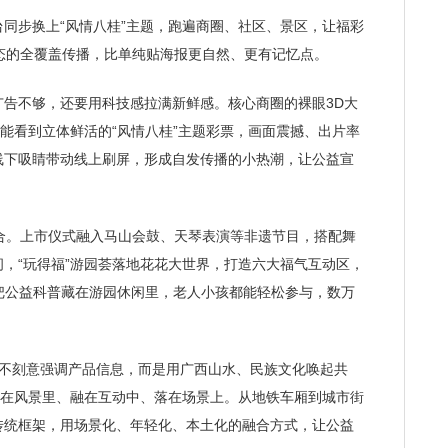
步换上“风情八桂”主题，跑遍商圈、社区、景区，让福彩
态的全覆盖传播，比单纯贴海报更自然、更有记忆点。
不够，还要用科技感拉满新鲜感。核心商圈的裸眼3D大
就能看到立体鲜活的“风情八桂”主题彩票，画面震撼、出片率
线下吸睛带动线上刷屏，形成自发传播的小热潮，让公益宣
。上市仪式融入马山会鼓、天琴表演等非遗节目，搭配舞
，“玩得福”游园荟落地花花大世界，打造六大福气互动区，
把公益科普藏在游园休闲里，老人小孩都能轻松参与，数万
刻意强调产品信息，而是用广西山水、民族文化唤起共
藏在风景里、融在互动中、落在场景上。从地铁车厢到城市街
传统框架，用场景化、年轻化、本土化的融合方式，让公益