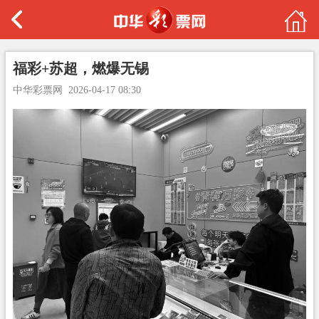
福彩+苏超，燃爆无锡
中华彩票网
2026-04-17 08:30