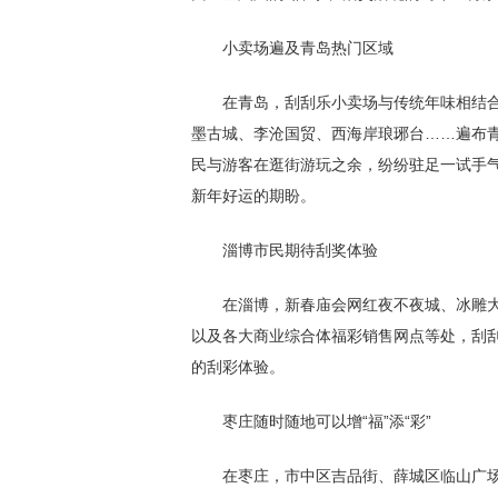
小卖场遍及青岛热门区域
在青岛，刮刮乐小卖场与传统年味相结合
墨古城、李沧国贸、西海岸琅琊台……遍布
民与游客在逛街游玩之余，纷纷驻足一试手
新年好运的期盼。
淄博市民期待刮奖体验
在淄博，新春庙会网红夜不夜城、冰雕大
以及各大商业综合体福彩销售网点等处，刮
的刮彩体验。
枣庄随时随地可以增“福”添“彩”
在枣庄，市中区吉品街、薛城区临山广场等