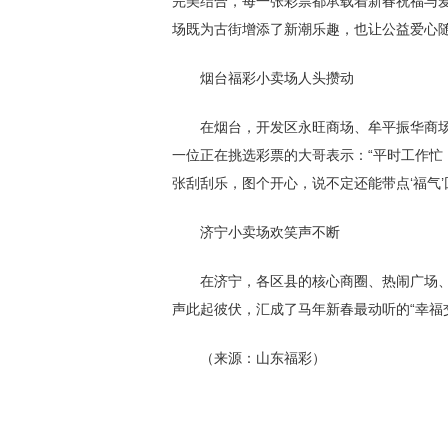
完美结合，每一张彩票都承载着新春祝福与
场既为古街增添了新潮乐趣，也让公益爱心
烟台福彩小卖场人头攒动
在烟台，开发区永旺商场、牟平振华商场
一位正在挑选彩票的大哥表示：“平时工作
张刮刮乐，图个开心，说不定还能带点‘福气’
济宁小卖场欢笑声不断
在济宁，各区县的核心商圈、热闹广场、
声此起彼伏，汇成了马年新春最动听的“幸福
（来源：山东福彩）