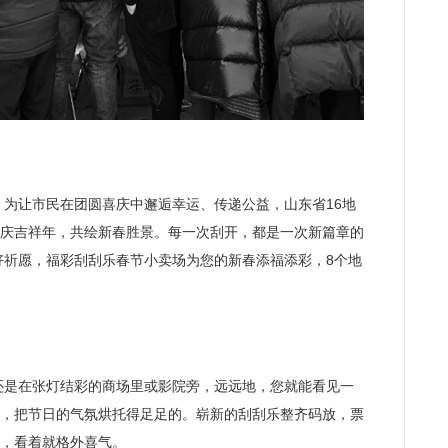
让市民在团圆喜庆中邂逅幸运、传递公益，山东省16地
同庆吉祥年，共绘新春胜景。每一次刮开，都是一次新篇章的
好祈愿，福彩刮刮乐春节小卖场为您的新春添福添彩，8个地
是在张灯结彩的商场里或影院旁，远远地，您就能看见一
袋，把节日的气氛烘托得足足的。崭新的刮刮乐整齐码放，票
票，看着就格外喜气。