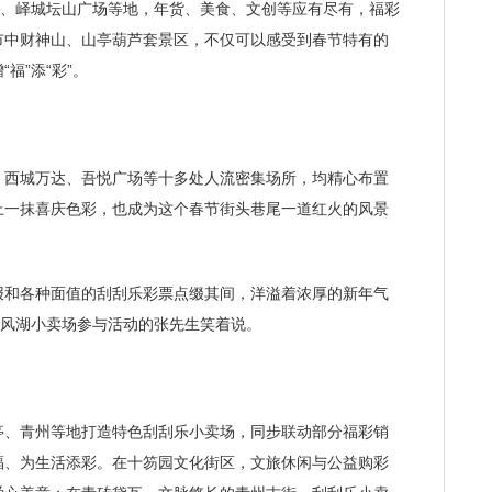
街、峄城坛山广场等地，年货、美食、文创等应有尽有，福彩
市中财神山、山亭葫芦套景区，不仅可以感受到春节特有的
福”添“彩”。
西城万达、吾悦广场等十多处人流密集场所，均精心布置
上一抹喜庆色彩，也成为这个春节街头巷尾一道红火的风景
和各种面值的刮刮乐彩票点缀其间，洋溢着浓厚的新年气
清风湖小卖场参与活动的张先生笑着说。
、青州等地打造特色刮刮乐小卖场，同步联动部分福彩销
福、为生活添彩。在十笏园文化街区，文旅休闲与公益购彩