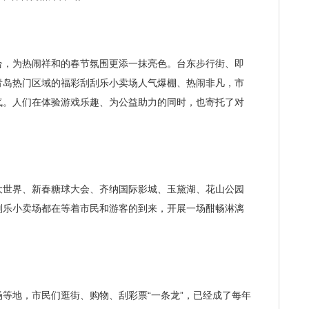
，为热闹祥和的春节氛围更添一抹亮色。台东步行街、即
青岛热门区域的福彩刮刮乐小卖场人气爆棚、热闹非凡，市
气。人们在体验游戏乐趣、为公益助力的同时，也寄托了对
世界、新春糖球大会、齐纳国际影城、玉黛湖、花山公园
刮乐小卖场都在等着市民和游客的到来，开展一场酣畅淋漓
地，市民们逛街、购物、刮彩票“一条龙”，已经成了每年