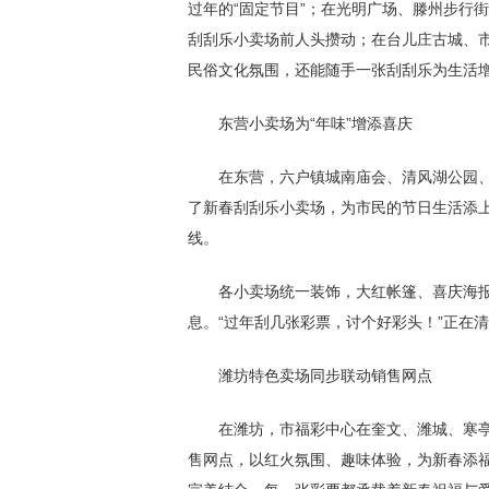
过年的“固定节目”；在光明广场、滕州步行
刮刮乐小卖场前人头攒动；在台儿庄古城、
民俗文化氛围，还能随手一张刮刮乐为生活增“
东营小卖场为“年味”增添喜庆
在东营，六户镇城南庙会、清风湖公园、
了新春刮刮乐小卖场，为市民的节日生活添
线。
各小卖场统一装饰，大红帐篷、喜庆海报
息。“过年刮几张彩票，讨个好彩头！”正在
潍坊特色卖场同步联动销售网点
在潍坊，市福彩中心在奎文、潍城、寒亭
售网点，以红火氛围、趣味体验，为新春添