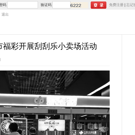
密码
验证码
免费注册
|
忘记
退出
市福彩开展刮刮乐小卖场活动
网