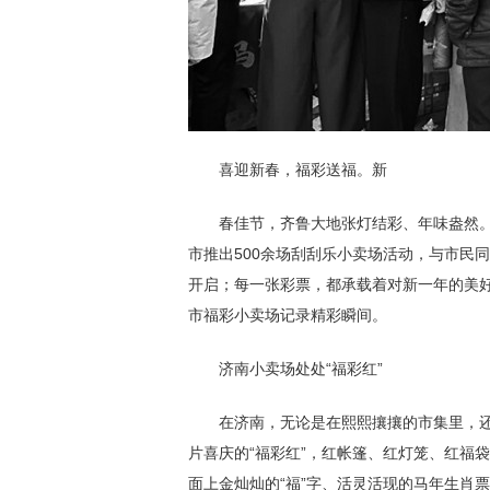
喜迎新春，福彩送福。新
春佳节，齐鲁大地张灯结彩、年味盎然。为
市推出500余场刮刮乐小卖场活动，与市民
开启；每一张彩票，都承载着对新一年的美
市福彩小卖场记录精彩瞬间。
济南小卖场处处“福彩红”
在济南，无论是在熙熙攘攘的市集里，还
片喜庆的“福彩红”，红帐篷、红灯笼、红福
面上金灿灿的“福”字、活灵活现的马年生肖