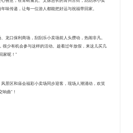
爱心善意；在青砖黛瓦、文脉悠长的青州古街，刮刮乐小卖
随年味传递，让每一位游人都能把好运与祝福带回家。
、龙口保利商场，刮刮乐小卖场前人头攒动，热闹非凡。
忙，很少有机会参与这样的活动。趁着过年放假，来这儿买几
回家呢！”
风景区和庙会福彩小卖场同步迎客，现场人潮涌动，欢笑
交响曲”！