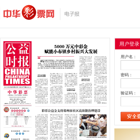
用户登录
用户名：
密码：
验证码：