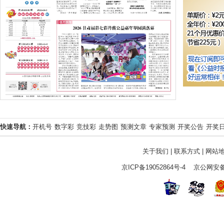
快速导航：
开机号
数字彩
竞技彩
走势图
预测文章
专家预测
开奖公告
开奖
关于我们
|
联系方式
|
网站
京ICP备19052864号-4
京公网安备1101